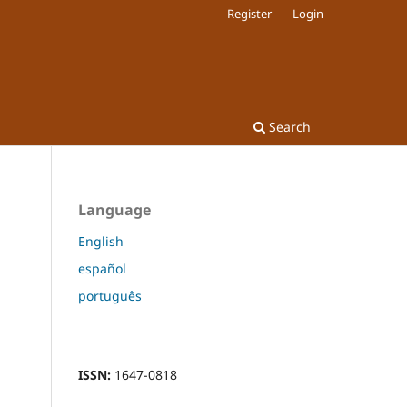
Register
Login
Search
Language
English
español
português
ISSN:
1647-0818