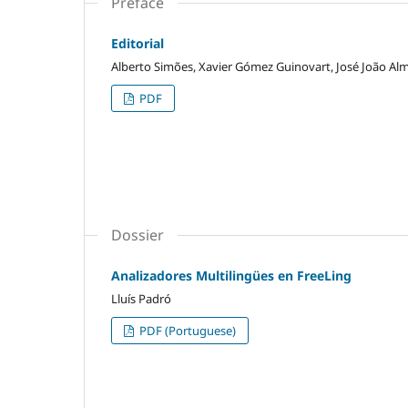
Preface
Editorial
Alberto Simões, Xavier Gómez Guinovart, José João Al
PDF
Dossier
Analizadores Multilingües en FreeLing
Lluís Padró
PDF (Portuguese)