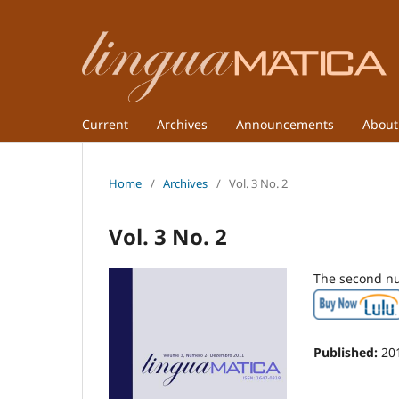
Current
Archives
Announcements
Abou
Home
/
Archives
/
Vol. 3 No. 2
Vol. 3 No. 2
The second nu
Published:
20