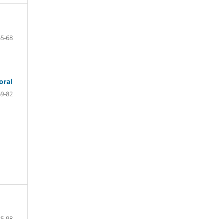
55-68
oral
69-82
85-98