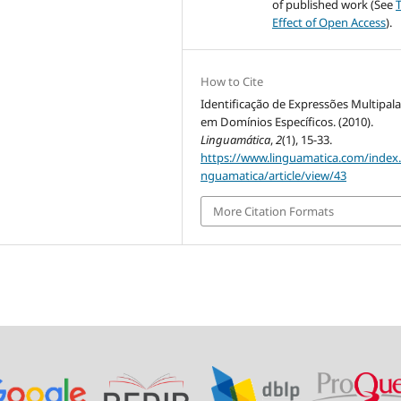
of published work (See
Effect of Open Access
).
How to Cite
Identificação de Expressões Multipal
em Domínios Específicos. (2010).
Linguamática
,
2
(1), 15-33.
https://www.linguamatica.com/index.
nguamatica/article/view/43
More Citation Formats