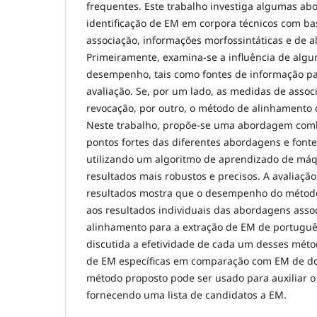
frequentes. Este trabalho investiga algumas ab
identificação de EM em corpora técnicos com b
associação, informações morfossintáticas e de a
Primeiramente, examina-se a influência de algun
desempenho, tais como fontes de informação par
avaliação. Se, por um lado, as medidas de assoc
revocação, por outro, o método de alinhamento 
Neste trabalho, propõe-se uma abordagem com
pontos fortes das diferentes abordagens e font
utilizando um algoritmo de aprendizado de máq
resultados mais robustos e precisos. A avaliaçã
resultados mostra que o desempenho do métod
aos resultados individuais das abordagens asso
alinhamento para a extração de EM de português
discutida a efetividade de cada um desses métod
de EM específicas em comparação com EM de do
método proposto pode ser usado para auxiliar o 
fornecendo uma lista de candidatos a EM.