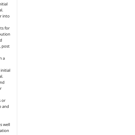
itial
l.
r into
ts for
bution
ed
, post
n a
nitial
l.
and
r
s or
to and
o
s well
tation