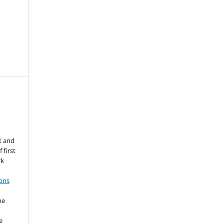
t and
 first
rk
ons
he
e