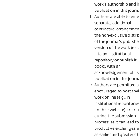
work's authorship and in
publication in this journa
Authors are able to ente
separate, additional
contractual arrangemen
the non-exclusive distri
of the journal's publish
version of the work (e.g.
it to an institutional
repository or publish it i
book), with an
acknowledgement of its i
publication in this journa
Authors are permitted 
encouraged to post thei
work online (e.g., in
institutional repositorie
on their website) prior 
during the submission
process, as it can lead t
productive exchanges, a
as earlier and greater ci