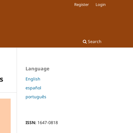
Register
Login
Search
Language
s
English
español
português
ISSN:
1647-0818