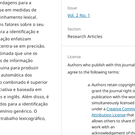
ordagens para a
Issue
ase em medidas de
Vol. 2 No. 1
linhamento lexical.
s fatores sobre o seu
Section
a a identificação e
Research Articles
iação enfatizam
centra-se em precisão.
binada que une os
License
es de informação
Authors who publish with this journal
uina para produzir
agree to the following terms:
o automática dos
o combinado é superior
Authors retain copyrigh
ciativa e baseada em
grant the journal right of
 e inglês. Além disso, é
publication with the wo
simultaneously licensed
os para a identificação
under a
Creative Comm
mínio genérico. O
Attribution License
that
trabalho lexicográfico,
allows others to share t
work with an
acknowledgement of th