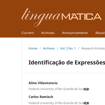
Current
Archives
Announcements
Abou
Home
/
Archives
/
Vol. 2 No. 1
/
Research Articles
Identificação de Expressõe
Aline Villavicencio
Federal University of Rio Grande do Sul
Carlos Ramisch
Federal University of Rio Grande do Sul