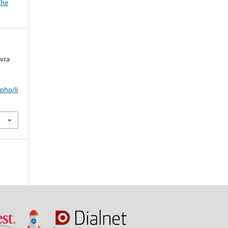
The
avra
php/li